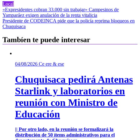
Local
Navegación
«Expresidentes cobran 33.000 sin trabajar» Campesinos de
Yamparáez exigen anulación de la renta vitalicia
de
Presidente de CODEINCA pide que la policía reprima bloqueos en
entradas
Chuquisaca
Tambíen te puede interesar
04/08/2026
Ce ere & ese
Chuquisaca pedirá Antenas
Starlink y laboratorios en
reunión con Ministro de
Educación
|| Por otro lado, en la reunión se formalizará la
distribución de 50 ítems administrativos para el