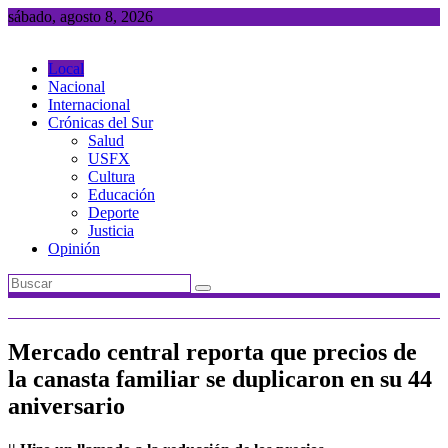
Saltar
sábado, agosto 8, 2026
al
contenido
Local
Nacional
Internacional
Crónicas del Sur
Salud
USFX
Cultura
Educación
Deporte
Justicia
Opinión
Mercado central reporta que precios de
la canasta familiar se duplicaron en su 44
aniversario