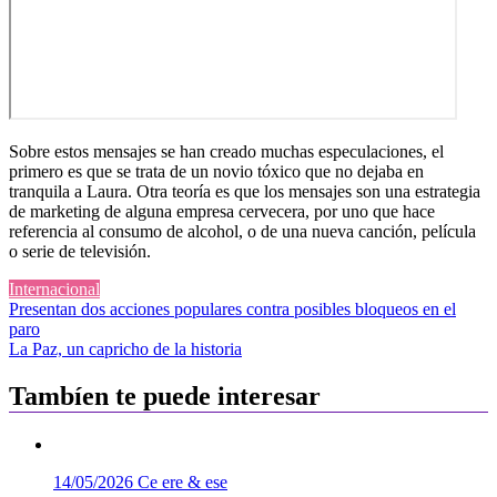
Sobre estos mensajes se han creado muchas especulaciones, el
primero es que se trata de un novio tóxico que no dejaba en
tranquila a Laura. Otra teoría es que los mensajes son una estrategia
de marketing de alguna empresa cervecera, por uno que hace
referencia al consumo de alcohol, o de una nueva canción, película
o serie de televisión.
Internacional
Navegación
Presentan dos acciones populares contra posibles bloqueos en el
paro
de
La Paz, un capricho de la historia
entradas
Tambíen te puede interesar
14/05/2026
Ce ere & ese