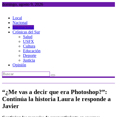
Saltar
domingo, agosto 9, 2026
al
contenido
Local
Nacional
Internacional
Crónicas del Sur
Salud
USFX
Cultura
Educación
Deporte
Justicia
Opinión
“¿Me vas a decir que era Photoshop?”:
Continúa la historia Laura le responde a
Javier