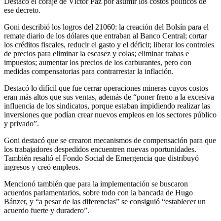
Destacó el coraje de Víctor Paz por asumir los costos políticos de
ese decreto.
Goni describió los logros del 21060: la creación del Bolsín para el
remate diario de los dólares que entraban al Banco Central; cortar
los créditos fiscales, reducir el gasto y el déficit; liberar los controles
de precios para eliminar la escasez y colas; eliminar trabas e
impuestos; aumentar los precios de los carburantes, pero con
medidas compensatorias para contrarrestar la inflación.
Destacó lo difícil que fue cerrar operaciones mineras cuyos costos
eran más altos que sus ventas, además de “poner freno a la excesiva
influencia de los sindicatos, porque estaban impidiendo realizar las
inversiones que podían crear nuevos empleos en los sectores público
y privado”.
Goni destacó que se crearon mecanismos de compensación para que
los trabajadores despedidos encuentren nuevas oportunidades.
También resaltó el Fondo Social de Emergencia que distribuyó
ingresos y creó empleos.
Mencionó también que para la implementación se buscaron
acuerdos parlamentarios, sobre todo con la bancada de Hugo
Bánzer, y “a pesar de las diferencias” se consiguió “establecer un
acuerdo fuerte y duradero”.