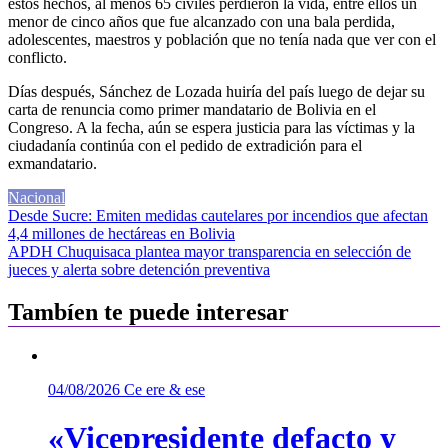
estos hechos, al menos 65 civiles perdieron la vida, entre ellos un
menor de cinco años que fue alcanzado con una bala perdida,
adolescentes, maestros y población que no tenía nada que ver con el
conflicto.
Días después, Sánchez de Lozada huiría del país luego de dejar su
carta de renuncia como primer mandatario de Bolivia en el
Congreso. A la fecha, aún se espera justicia para las víctimas y la
ciudadanía continúa con el pedido de extradición para el
exmandatario.
Nacional
Navegación
Desde Sucre: Emiten medidas cautelares por incendios que afectan
4,4 millones de hectáreas en Bolivia
de
APDH Chuquisaca plantea mayor transparencia en selección de
entradas
jueces y alerta sobre detención preventiva
Tambíen te puede interesar
04/08/2026
Ce ere & ese
«Vicepresidente defacto y