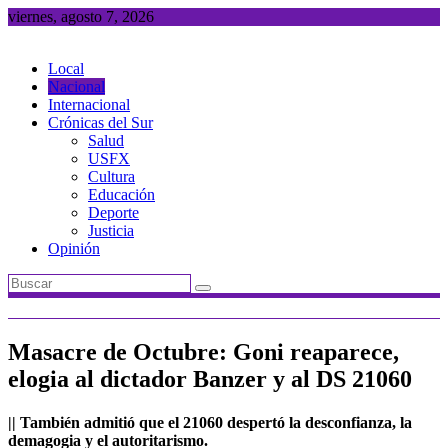
Saltar
viernes, agosto 7, 2026
al
contenido
Local
Nacional
Internacional
Crónicas del Sur
Salud
USFX
Cultura
Educación
Deporte
Justicia
Opinión
Masacre de Octubre: Goni reaparece,
elogia al dictador Banzer y al DS 21060
|| También admitió que el 21060 despertó la desconfianza, la
demagogia y el autoritarismo.