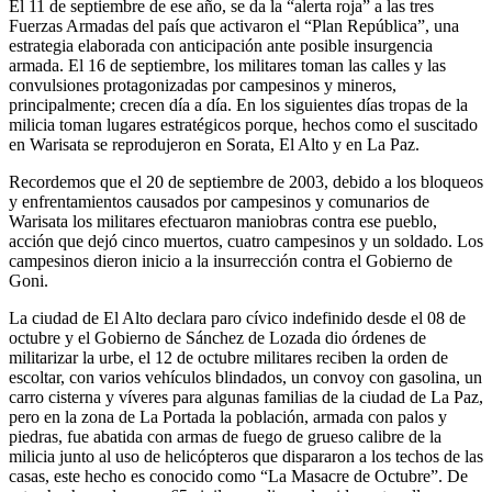
El 11 de septiembre de ese año, se da la “alerta roja” a las tres
Fuerzas Armadas del país que activaron el “Plan República”, una
estrategia elaborada con anticipación ante posible insurgencia
armada. El 16 de septiembre, los militares toman las calles y las
convulsiones protagonizadas por campesinos y mineros,
principalmente; crecen día a día. En los siguientes días tropas de la
milicia toman lugares estratégicos porque, hechos como el suscitado
en Warisata se reprodujeron en Sorata, El Alto y en La Paz.
Recordemos que el 20 de septiembre de 2003, debido a los bloqueos
y enfrentamientos causados por campesinos y comunarios de
Warisata los militares efectuaron maniobras contra ese pueblo,
acción que dejó cinco muertos, cuatro campesinos y un soldado. Los
campesinos dieron inicio a la insurrección contra el Gobierno de
Goni.
La ciudad de El Alto declara paro cívico indefinido desde el 08 de
octubre y el Gobierno de Sánchez de Lozada dio órdenes de
militarizar la urbe, el 12 de octubre militares reciben la orden de
escoltar, con varios vehículos blindados, un convoy con gasolina, un
carro cisterna y víveres para algunas familias de la ciudad de La Paz,
pero en la zona de La Portada la población, armada con palos y
piedras, fue abatida con armas de fuego de grueso calibre de la
milicia junto al uso de helicópteros que dispararon a los techos de las
casas, este hecho es conocido como “La Masacre de Octubre”. De