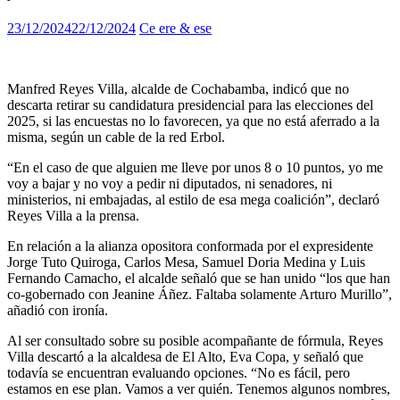
23/12/2024
22/12/2024
Ce ere & ese
Manfred Reyes Villa, alcalde de Cochabamba, indicó que no
descarta retirar su candidatura presidencial para las elecciones del
2025, si las encuestas no lo favorecen, ya que no está aferrado a la
misma, según un cable de la red Erbol.
“En el caso de que alguien me lleve por unos 8 o 10 puntos, yo me
voy a bajar y no voy a pedir ni diputados, ni senadores, ni
ministerios, ni embajadas, al estilo de esa mega coalición”, declaró
Reyes Villa a la prensa.
En relación a la alianza opositora conformada por el expresidente
Jorge Tuto Quiroga, Carlos Mesa, Samuel Doria Medina y Luis
Fernando Camacho, el alcalde señaló que se han unido “los que han
co-gobernado con Jeanine Áñez. Faltaba solamente Arturo Murillo”,
añadió con ironía.
Al ser consultado sobre su posible acompañante de fórmula, Reyes
Villa descartó a la alcaldesa de El Alto, Eva Copa, y señaló que
todavía se encuentran evaluando opciones. “No es fácil, pero
estamos en ese plan. Vamos a ver quién. Tenemos algunos nombres,