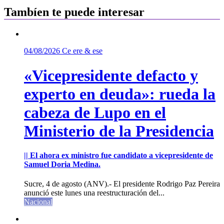
entradas
Tambíen te puede interesar
04/08/2026
Ce ere & ese
«Vicepresidente defacto y
experto en deuda»: rueda la
cabeza de Lupo en el
Ministerio de la Presidencia
|| El ahora ex ministro fue candidato a vicepresidente de
Samuel Doria Medina.
Sucre, 4 de agosto (ANV).- El presidente Rodrigo Paz Pereira
anunció este lunes una reestructuración del...
Nacional