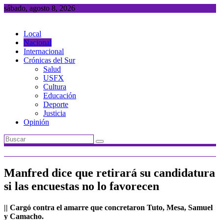
Saltar
sábado, agosto 8, 2026
al
contenido
Local
Nacional
Internacional
Crónicas del Sur
Salud
USFX
Cultura
Educación
Deporte
Justicia
Opinión
Manfred dice que retirará su candidatura
si las encuestas no lo favorecen
|| Cargó contra el amarre que concretaron Tuto, Mesa, Samuel
y Camacho.