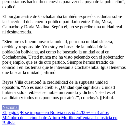
pero estamos haciendo encuestas para ver el apoyo de la población”,
explicó.
El burgomaestre de Cochabamba también expresó sus dudas sobre
la sinceridad del acuerdo político partidario entre Tuto, Mesa,
Camacho y Doria Medina. Según él, no se percibe una unidad real
ni desinteresada.
“Siempre es bueno buscar la unidad, pero una unidad sincera,
creíble y responsable. Yo estoy en busca de la unidad de la
población boliviana, así como he buscado la unidad aquí en
Cochabamba. Usted nunca me ha visto peleando con el gobernador,
por ejemplo, que es de otro partido. Siempre hemos tratado de
coincidir en los temas que le interesan a Cochabamba. Igual tenemos
que buscar la unidad”, afirmó.
Reyes Villa cuestionó la credibilidad de la supuesta unidad
opositora. “No es nada creíble. ¿Unidad qué significa? Unidad
hubiera sido creíble si se hubieran reunido y dicho: ‘usted es el
candidato y todos nos ponemos por atrás’”, concluyó. || Erbol.
Nacional
Navegación
El pago QR se impone en Bolivia creció 4.700% en 3 años
Miémbro de la cúpula de Arturo Murillo enfrenta a la Justicia en
de
Bolivia