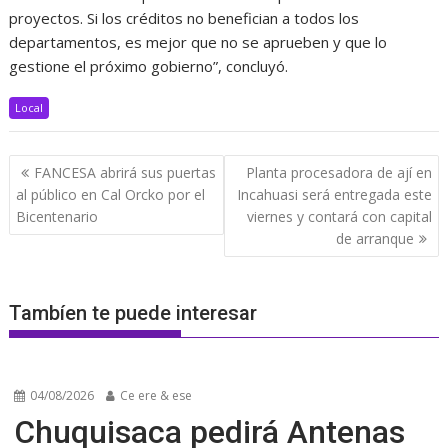
proyectos. Si los créditos no benefician a todos los
departamentos, es mejor que no se aprueben y que lo
gestione el próximo gobierno”, concluyó.
Local
Navegación
FANCESA abrirá sus puertas
Planta procesadora de ají en
de
al público en Cal Orcko por el
Incahuasi será entregada este
entradas
Bicentenario
viernes y contará con capital
de arranque
Tambíen te puede interesar
04/08/2026
Ce ere & ese
Chuquisaca pedirá Antenas