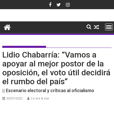
Saltar
al
contenido
Lidio Chabarría: “Vamos a
apoyar al mejor postor de la
oposición, el voto útil decidirá
el rumbo del país”
|| Escenario electoral y críticas al oficialismo
30/07/2025
Ce ere & ese