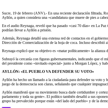
Sucre, 19 de febrero (ANV).- En una reciente declaración filtrada, R
Ayllón, a quien considera una «candidatura que muere de pies a cabe
En el audio Reynaga, reveló que ha pasado «casi 70 días» en La Paz 
podrían llevar a Ayllón a prisión.
Además, Reynaga detalló una extensa red de contactos en el gobiern
Dirección de Comercialización de la hoja de coca. Incluso describió
Reynaga explicó que su objetivo es «matar políticamente» la alianza d
Subrayó la cercanía con figuras gubernamentales, indicando que el mi
del presidente como «invitado especial» junto a Morgan López, y hab
AYLLÓN: «EL PUEBLO VA DEFENDER SU VOTO»
Ayllón ha hecho un llamado a la ciudadanía para defender su voto y ha 
juego de la democracia son claras, señalando que cualquier impugnación
Ayllón manifestó que su movimiento busca darle certidumbre y certez
parlamento y toda su gente». El político también desafió a sus oponent
grupo ha prevalecido porque están «del lado del pueblo» y de la demo