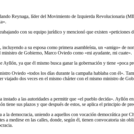
olando Reynaga, líder del Movimiento de Izquierda Revolucionaria (MIR
za».
trabajando con su equipo jurídico y mencionó que existen «peticiones 
o, incluyendo a su esposa como primera asambleísta, un «amigo» de nom
 al ministro de Gobierno, Marco Oviedo como «mi ayudante, mi cuate».
e Ayllón, ya que él mismo busca ganar la gobernación y tiene «poca pro
nistro Oviedo «todos los días durante la campaña hablaba con él». Tamb
er viajado dos veces en el mismo chárter con el mismo ministro de Gob
instado a las autoridades a permitir que «el pueblo decida». Ayllón enf
 tiene sus plazos y que después de estos, se aplica el principio de pre
a a la democracia, uniendo a aquellos con vocación democrática por C
es a medirse en las calles, donde, según él, tienen convocatoria sin obl
cracia.