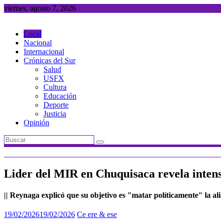
Saltar
viernes, agosto 7, 2026
al
contenido
Local
Nacional
Internacional
Crónicas del Sur
Salud
USFX
Cultura
Educación
Deporte
Justicia
Opinión
Lider del MIR en Chuquisaca revela intens
|| Reynaga explicó que su objetivo es "matar políticamente" la al
19/02/2026
19/02/2026
Ce ere & ese