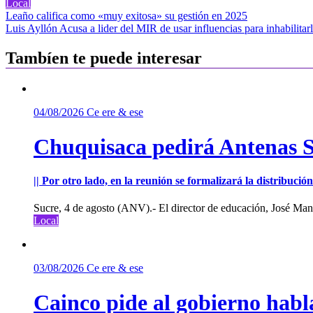
Local
Navegación
Leaño califica como «muy exitosa» su gestión en 2025
Luis Ayllón Acusa a lider del MIR de usar influencias para inhabilita
de
entradas
Tambíen te puede interesar
04/08/2026
Ce ere & ese
Chuquisaca pedirá Antenas St
|| Por otro lado, en la reunión se formalizará la distribuc
Sucre, 4 de agosto (ANV).- El director de educación, José Manu
Local
03/08/2026
Ce ere & ese
Cainco pide al gobierno habla