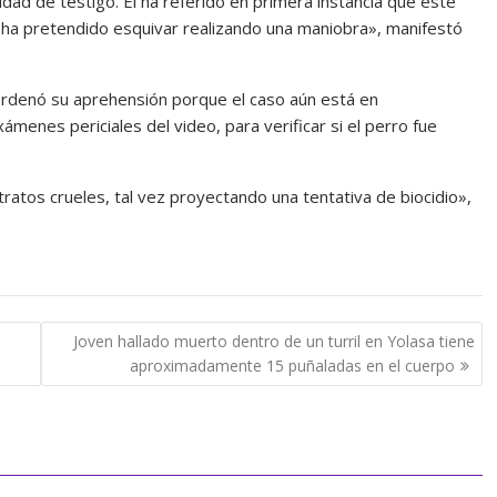
dad de testigo. Él ha referido en primera instancia que este
él ha pretendido esquivar realizando una maniobra», manifestó
 ordenó su aprehensión porque el caso aún está en
ámenes periciales del video, para verificar si el perro fue
ratos crueles, tal vez proyectando una tentativa de biocidio»,
Joven hallado muerto dentro de un turril en Yolasa tiene
aproximadamente 15 puñaladas en el cuerpo