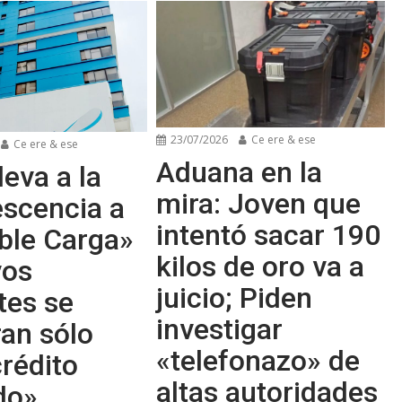
23/07/2026
Ce ere & ese
Ce ere & ese
Aduana en la
leva a la
mira: Joven que
escencia a
intentó sacar 190
ble Carga»
kilos de oro va a
vos
juicio; Piden
tes se
investigar
an sólo
«telefonazo» de
rédito
altas autoridades
do»