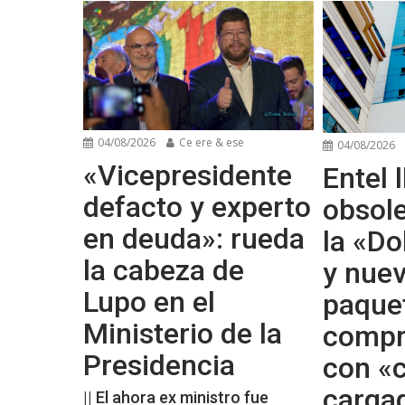
04/08/2026
Ce ere & ese
04/08/2026
«Vicepresidente
Entel l
defacto y experto
obsol
en deuda»: rueda
la «Do
la cabeza de
y nue
Lupo en el
paque
Ministerio de la
compr
Presidencia
con «c
carga
|| El ahora ex ministro fue