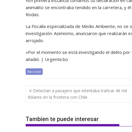
«En primera instancia tomamos su declaración en cali
animalito se encontraba tendido en la carretera, y 
Rodas.
La Fiscalía especializada de Medio Ambiente, no se
investigación. Asimismo, anunciaron que realizarán ex
arrojado.
«Por el momento se está investigando el delito por t
añadió. | Urgente.bo
Nacional
Navegación
Detectan a pasajero que intentaba traficar 46 mil
de
dólares en la frontera con Chile
entradas
Tambíen te puede interesar