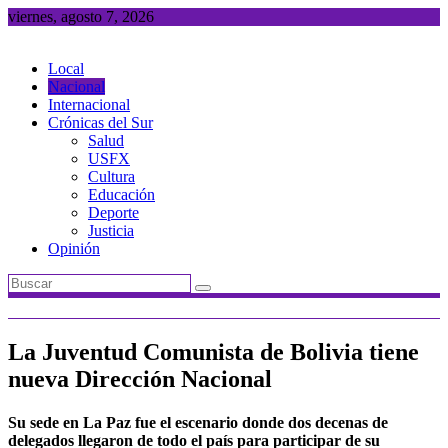
Saltar
viernes, agosto 7, 2026
al
contenido
Local
Nacional
Internacional
Crónicas del Sur
Salud
USFX
Cultura
Educación
Deporte
Justicia
Opinión
La Juventud Comunista de Bolivia tiene
nueva Dirección Nacional
Su sede en La Paz fue el escenario donde dos decenas de
delegados llegaron de todo el país para participar de su