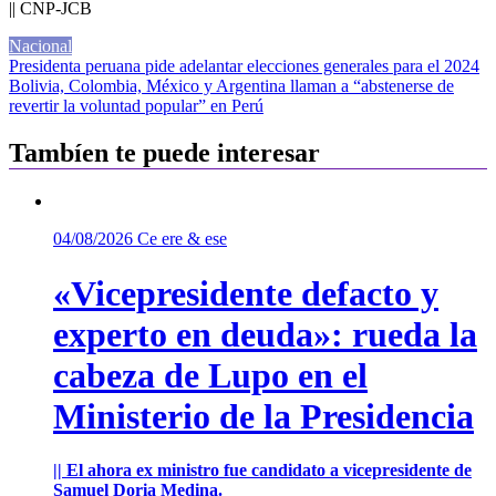
|| CNP-JCB
Nacional
Navegación
Presidenta peruana pide adelantar elecciones generales para el 2024
Bolivia, Colombia, México y Argentina llaman a “abstenerse de
de
revertir la voluntad popular” en Perú
entradas
Tambíen te puede interesar
04/08/2026
Ce ere & ese
«Vicepresidente defacto y
experto en deuda»: rueda la
cabeza de Lupo en el
Ministerio de la Presidencia
|| El ahora ex ministro fue candidato a vicepresidente de
Samuel Doria Medina.