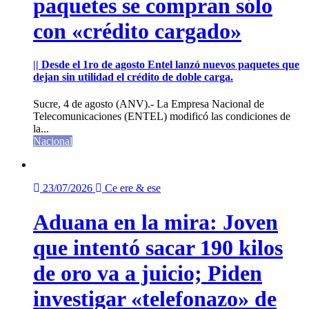
paquetes se compran sólo
con «crédito cargado»
|| Desde el 1ro de agosto Entel lanzó nuevos paquetes que
dejan sin utilidad el crédito de doble carga.
Sucre, 4 de agosto (ANV).- La Empresa Nacional de
Telecomunicaciones (ENTEL) modificó las condiciones de
la...
Nacional
23/07/2026
Ce ere & ese
Aduana en la mira: Joven
que intentó sacar 190 kilos
de oro va a juicio; Piden
investigar «telefonazo» de