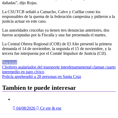
dañadas”, dijo Rojas.
La CSUTCB señaló a Camacho, Calvo y Cuéllar como los
responsables de la quema de la federación campesina y pidieron a la
justicia actuar en este caso.
Las autoridades cruceñas ya tienen tres denuncias anteriores, dos
fueron aceptadas por la Fiscalía y una fue presentada el martes.
La Central Obrera Regional (COR) de El Alto presentó la primera
demanda el 14 de noviembre, la segunda el 15 de noviembre, y la
tercera fue interpuesta por el Comité Impulsor de Justicia (CIJ).
Nacional
Navegación
Choferes asalariados del transporte interdepartamental claman cuarto
intermedio en paro cívico
de
Policía aprehendió a 28 personas en Santa Cruz
entradas
Tambíen te puede interesar
04/08/2026
Ce ere & ese