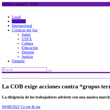
Saltar
viernes, agosto 7, 2026
al
contenido
Local
Nacional
Internacional
Crónicas del Sur
Salud
USFX
Cultura
Educación
Deporte
Justicia
Opinión
La COB exige acciones contra “grupos terr
La dirigencia de los trabajadores advierte con una masiva marcha
09/08/2022
Ce ere & ese