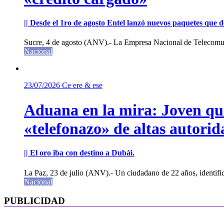
|| Desde el 1ro de agosto Entel lanzó nuevos paquetes que de
Sucre, 4 de agosto (ANV).- La Empresa Nacional de Telecomun
Nacional
23/07/2026
Ce ere & ese
Aduana en la mira: Joven que 
«telefonazo» de altas autorid
|| El oro iba con destino a Dubái.
La Paz, 23 de julio (ANV).- Un ciudadano de 22 años, identifi
Nacional
PUBLICIDAD