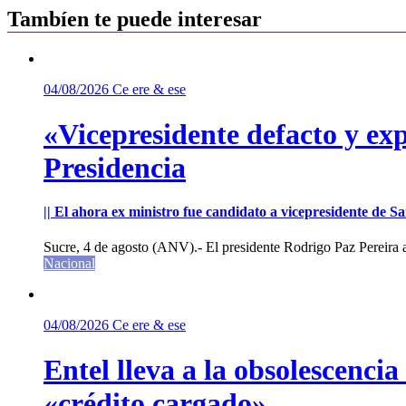
entradas
Tambíen te puede interesar
04/08/2026
Ce ere & ese
«Vicepresidente defacto y exp
Presidencia
|| El ahora ex ministro fue candidato a vicepresidente de 
Sucre, 4 de agosto (ANV).- El presidente Rodrigo Paz Pereira an
Nacional
04/08/2026
Ce ere & ese
Entel lleva a la obsolescenci
«crédito cargado»