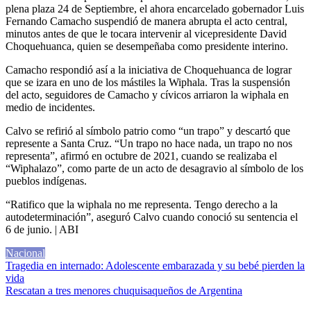
plena plaza 24 de Septiembre, el ahora encarcelado gobernador Luis
Fernando Camacho suspendió de manera abrupta el acto central,
minutos antes de que le tocara intervenir al vicepresidente David
Choquehuanca, quien se desempeñaba como presidente interino.
Camacho respondió así a la iniciativa de Choquehuanca de lograr
que se izara en uno de los mástiles la Wiphala. Tras la suspensión
del acto, seguidores de Camacho y cívicos arriaron la wiphala en
medio de incidentes.
Calvo se refirió al símbolo patrio como “un trapo” y descartó que
represente a Santa Cruz. “Un trapo no hace nada, un trapo no nos
representa”, afirmó en octubre de 2021, cuando se realizaba el
“Wiphalazo”, como parte de un acto de desagravio al símbolo de los
pueblos indígenas.
“Ratifico que la wiphala no me representa. Tengo derecho a la
autodeterminación”, aseguró Calvo cuando conoció su sentencia el
6 de junio. | ABI
Nacional
Navegación
Tragedia en internado: Adolescente embarazada y su bebé pierden la
vida
de
Rescatan a tres menores chuquisaqueños de Argentina
entradas