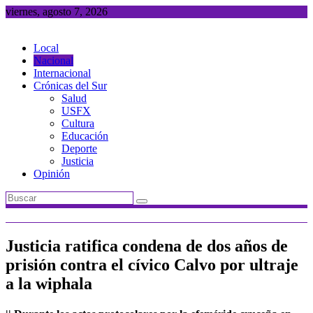
Saltar
viernes, agosto 7, 2026
al
contenido
Local
Nacional
Internacional
Crónicas del Sur
Salud
USFX
Cultura
Educación
Deporte
Justicia
Opinión
Justicia ratifica condena de dos años de
prisión contra el cívico Calvo por ultraje
a la wiphala