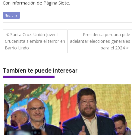
Con información de Página Siete.
Nacional
Navegación
Santa Cruz: Unión Juvenil
Presidenta peruana pide
de
Cruceñista siembra el terror en
adelantar elecciones generales
entradas
Barrio Lindo
para el 2024
Tambíen te puede interesar