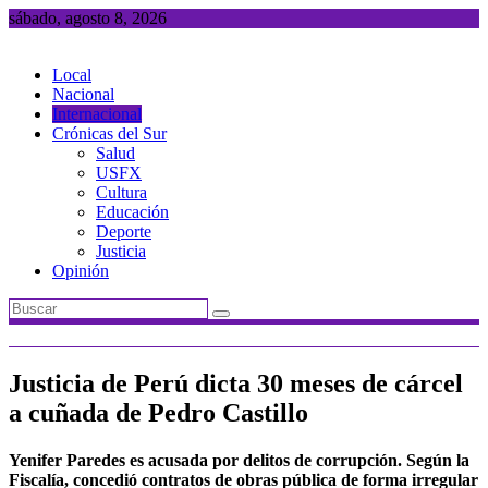
Saltar
sábado, agosto 8, 2026
al
contenido
Local
Nacional
Internacional
Crónicas del Sur
Salud
USFX
Cultura
Educación
Deporte
Justicia
Opinión
Justicia de Perú dicta 30 meses de cárcel
a cuñada de Pedro Castillo
Yenifer Paredes es acusada por delitos de corrupción. Según la
Fiscalía, concedió contratos de obras pública de forma irregular