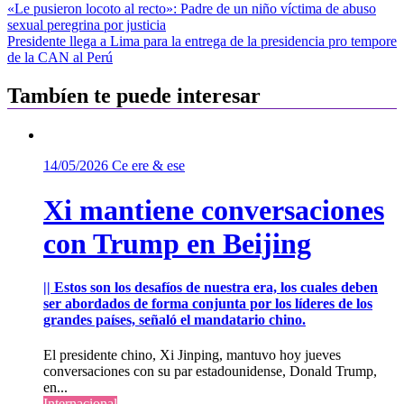
Navegación
«Le pusieron locoto al recto»: Padre de un niño víctima de abuso
sexual peregrina por justicia
de
Presidente llega a Lima para la entrega de la presidencia pro tempore
entradas
de la CAN al Perú
Tambíen te puede interesar
14/05/2026
Ce ere & ese
Xi mantiene conversaciones
con Trump en Beijing
|| Estos son los desafíos de nuestra era, los cuales deben
ser abordados de forma conjunta por los líderes de los
grandes países, señaló el mandatario chino.
El presidente chino, Xi Jinping, mantuvo hoy jueves
conversaciones con su par estadounidense, Donald Trump,
en...
Internacional