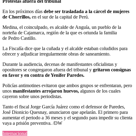
Protestas afuera del tribunal
En los próximos días
debe ser trasladada a la cárcel de mujeres
de Chorrillos,
en el sur de la capital de Perú.
Medina, el coinculpado, es alcalde de Anguía, un pueblo de la
norteña de Cajamarca, región de la que es oriunda la familia
de
Pedro Castillo
.
La Fiscalía dice que la cuñada y el alcalde estaban coludidos para
ofrecer y adjudicar irregularmente obras de saneamiento.
Durante la audiencia, decenas de manifestantes oficialistas y
opositores se congregaron afuera del tribunal y
gritaron consignas
en favor y en contra de Yenifer Paredes.
Policías antimotines evitaron que ambos grupos se enfrentaran, pero
unos
manifestantes arrojaron huevos,
algunos de los cuales
cayeron sobre unos periodistas.
Tanto el fiscal Jorge García Juárez como el defensor de Paredes,
José Dionicio Quesnay, anunciaron que apelarán. El primero para
aumentar el periodo a 36 meses y el segundo para impedir su clienta
vaya a prisión preventiva. /DW
Internacional