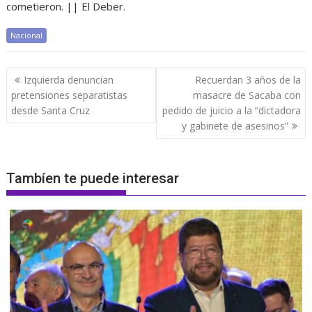
cometieron. || El Deber.
Nacional
Navegación
Izquierda denuncian
Recuerdan 3 años de la
de
pretensiones separatistas
masacre de Sacaba con
entradas
desde Santa Cruz
pedido de juicio a la “dictadora
y gabinete de asesinos”
Tambíen te puede interesar