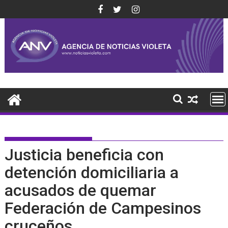
Saltar
al
contenido
Justicia beneficia con
detención domiciliaria a
acusados de quemar
Federación de Campesinos
cruceños