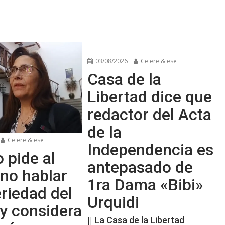
03/08/2026
Ce ere & ese
Casa de la
Libertad dice que
redactor del Acta
de la
Ce ere & ese
Independencia es
 pide al
antepasado de
no hablar
1ra Dama «Bibi»
riedad del
Urquidi
y considera
|| La Casa de la Libertad