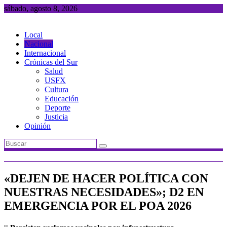
Saltar
sábado, agosto 8, 2026
al
contenido
Local
Nacional
Internacional
Crónicas del Sur
Salud
USFX
Cultura
Educación
Deporte
Justicia
Opinión
«DEJEN DE HACER POLÍTICA CON
NUESTRAS NECESIDADES»; D2 EN
EMERGENCIA POR EL POA 2026