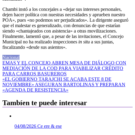
Chambi instó a los concejales a «dejar sus intereses personales,
dejen hacer política con nuestras necesidades y aprueben nuestro
POA», pues «no podemos ser perjudicados». La dirigente aseguró
que el malestar es generalizado, con denuncias de que estarían
siendo «chantajeados con asistencia» a otras movilizaciones.
Finalmente, lamentó que, a pesar de las invitaciones, el Concejo
Municipal no ha realizado inspecciones
in situ
a sus juntas,
fiscalizando «desde sus asientos».
Nacional
Navegación
EMAS Y EL CONCEJO ABREN MESA DE DIÁLOGO CON
MEDIACIÓN DE LA COD PARA VIABILIZAR CRÉDITO
de
PARA CARROS BASUREROS
entradas
«EL GOBIERNO TARAJCHI SE ACABA ESTE 8 DE
NOVIEMBRE» ASEGURAN BARTOLINAS Y PREPARAN
«AGENDA DE RESISTENCIA»
Tambíen te puede interesar
04/08/2026
Ce ere & ese