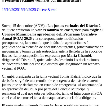
|| Persisten reclamos vecinales por infraestructura
15/10/2025
15/10/2025
Ce ere & ese
Sucre, 15 de octubre (ANV).- Las
juntas vecinales del Distrito 2
de Sucre emitieron un
voto resolutivo
de emergencia para
exigir al
Concejo Municipal la aprobación deL Programa Operativo
Anual (POA) 2026
y la correspondiente modificación
presupuestaria, lamentando que la falta de aprobación esté
perjudicando la atención de necesidades urgentes, principalmente en
maquinaria y temas de infraestructura ante la llegada de la época de
lluvias. La preocupación fue expresada por
María Chambi
,
dirigente del Distrito 2, quien además desmintió las declaraciones
del vicepresidente del consejo distrital que aseguraban un rechazo
vecinal al POA.
Chambi, presidenta de la junta vecinal Tomás Katari, indicó que la
decisión surgió de una reunión de emergencia de más de cuarenta
juntas, que se declararon en estado de emergencia. «Lamentando la
no aprobación del POA por parte del Concejo Municipal y
realmente el cual nos está perjudicando, tanto el Intra como el POA
en el cual tenemos el tema de maquinaria», declaró la dirigente.
El voto resolutivo aprobado por las bases establece cuatro puntos