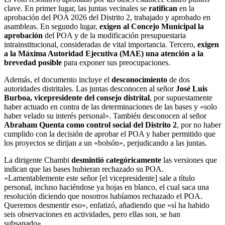
clave. En primer lugar, las juntas vecinales se
ratifican
en la
aprobación del POA 2026 del Distrito 2, trabajado y aprobado en
asambleas. En segundo lugar,
exigen al Concejo Municipal la
aprobación
del POA y de la modificación presupuestaria
intrainstitucional, consideradas de vital importancia. Tercero,
exigen
a la Máxima Autoridad Ejecutiva (MAE) una atención a la
brevedad posible
para exponer sus preocupaciones.
Además, el documento incluye el
desconocimiento
de dos
autoridades distritales. Las juntas desconocen al señor
José Luis
Burboa, vicepresidente del consejo distrital
, por supuestamente
haber actuado en contra de las determinaciones de las bases y «solo
haber velado su interés personal». También desconocen al señor
Abraham Quenta como control social del Distrito 2
, por no haber
cumplido con la decisión de aprobar el POA y haber permitido que
los proyectos se dirijan a un «bolsón», perjudicando a las juntas.
La dirigente Chambi
desmintió categóricamente
las versiones que
indican que las bases hubieran rechazado su POA.
«Lamentablemente este señor [el vicepresidente] sale a título
personal, incluso haciéndose ya hojas en blanco, el cual saca una
resolución diciendo que nosotros habíamos rechazado el POA.
Queremos desmentir eso», enfatizó, añadiendo que «sí ha habido
seis observaciones en actividades, pero ellas son, se han
subsanado».