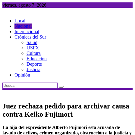
Saltar
viernes, agosto 7, 2026
al
contenido
Local
Nacional
Internacional
Crónicas del Sur
Salud
USFX
Cultura
Educación
Deporte
Justicia
Opinión
Juez rechaza pedido para archivar causa
contra Keiko Fujimori
La hija del expresidente Alberto Fujimori está acusada de
lavado de activos, crimen organizado, obstrucción a la justicia y