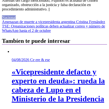
Además del cargo mencionado, Fujimori es acusada de crimen
organizado, obstrucción a la justicia y falsa declaración en
procedimiento administrativo. ||
Nacional
Navegación
Amenazan de muerte a vicepresidenta argentina Cristina Fernández
TSE: Organizaciones políticas deben actualizar correo y número de
de
WhatsApp hasta el 2 de octubre
entradas
Tambíen te puede interesar
04/08/2026
Ce ere & ese
«Vicepresidente defacto y
experto en deuda»: rueda la
cabeza de Lupo en el
Ministerio de la Presidencia