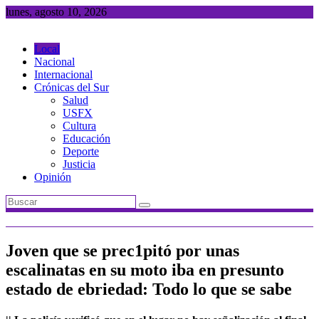
Saltar
lunes, agosto 10, 2026
al
contenido
Local
Nacional
Internacional
Crónicas del Sur
Salud
USFX
Cultura
Educación
Deporte
Justicia
Opinión
Joven que se prec1pitó por unas
escalinatas en su moto iba en presunto
estado de ebriedad: Todo lo que se sabe