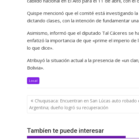
cabildo nacional en El Alto para el 11 de abril, con e
Quispe mencionó que el comité está investigando la 
dictando clases, con la intención de fundamentar un
Asimismo, informó que el diputado Tal Cáceres se ha 
enfatizó la importancia de que «prime el imperio de
lo que dice».
Atribuyó la situación actual a la presencia de «un cl
Bolivia».
Local
Navegación
Chuquisaca: Encuentran en San Lúcas auto robado 
de
Argentina; dueño logró su recuperación
entradas
Tambíen te puede interesar