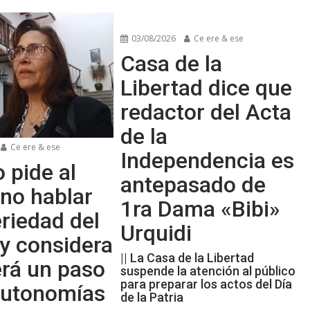
03/08/2026
Ce ere & ese
Casa de la
Libertad dice que
redactor del Acta
de la
Ce ere & ese
Independencia es
 pide al
antepasado de
no hablar
1ra Dama «Bibi»
riedad del
Urquidi
y considera
|| La Casa de la Libertad
erá un paso
suspende la atención al público
para preparar los actos del Día
 autonomías
de la Patria