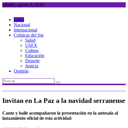
Saltar
sábado, agosto 8, 2026
al
contenido
Local
Nacional
Internacional
Crónicas del Sur
Salud
USFX
Cultura
Educación
Deporte
Justicia
Opinión
Invitan en La Paz a la navidad serranense
Canto y baile acompañaron la presentación en la antesala al
lanzamiento oficial de esta actividad