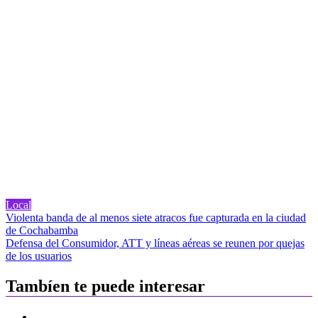
Local
Navegación
Violenta banda de al menos siete atracos fue capturada en la ciudad
de Cochabamba
de
Defensa del Consumidor, ATT y líneas aéreas se reunen por quejas
entradas
de los usuarios
Tambíen te puede interesar