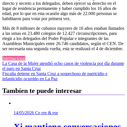
directo y secreto a los delegados, deben ejercer su derecho en el
lugar de residencia permanente y haber cumplido los 16 años de
edad, por lo que en esta ocasión algo más de 22.000 personas se
habilitaron para votar por primera vez.
Más de 8 millones de cubanos mayores de 16 años estaban llamados
a las urnas en 23.480 colegios de 12.427 circunscripciones, para
elegir a los delegados del Poder Popular e integrantes de las
Asambleas Municipales entre 26.746 candidatos, según el CEN. De
ser necesaria una segunda vuelta, esta se realizará el 4 de diciembre.
Internacional
Navegación
La Casa de la Mujer atendió ocho casos de violencia por día durante
el paro en Santa Cruz
de
Fiscalía detiene en Santa Cruz a sospechoso de parricidio e
entradas
infanticidio ocurrido en La Paz
Tambíen te puede interesar
14/05/2026
Ce ere & ese
Xi mantiene conversaciones