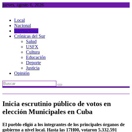
Saltar
jueves, agosto 6, 2026
al
contenido
Local
Nacional
Internacional
Crónicas del Sur
Salud
USFX
Cultura
Educación
Deporte
Justicia
Opinión
Inicia escrutinio público de votos en
elección Municipales en Cuba
El pueblo eligió a los integrantes de los principales órganos de
gobierno a nivel local. Hasta las 17H00, votaron 5.332.591