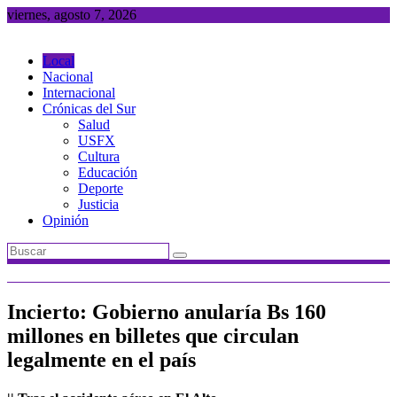
Saltar
viernes, agosto 7, 2026
al
contenido
Local
Nacional
Internacional
Crónicas del Sur
Salud
USFX
Cultura
Educación
Deporte
Justicia
Opinión
Incierto: Gobierno anularía Bs 160
millones en billetes que circulan
legalmente en el país