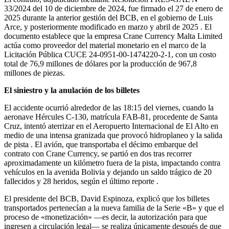
33/2024 del 10 de diciembre de 2024, fue firmado el 27 de enero de
2025 durante la anterior gestión del BCB, en el gobierno de Luis
Arce, y posteriormente modificado en marzo y abril de 2025 . El
documento establece que la empresa Crane Currency Malta Limited
actúa como proveedor del material monetario en el marco de la
Licitación Pública CUCE 24-0951-00-1474220-2-1, con un costo
total de 76,9 millones de dólares por la producción de 967,8
millones de piezas.
El siniestro y la anulación de los billetes
El accidente ocurrió alrededor de las 18:15 del viernes, cuando la
aeronave Hércules C-130, matrícula FAB-81, procedente de Santa
Cruz, intentó aterrizar en el Aeropuerto Internacional de El Alto en
medio de una intensa granizada que provocó hidroplaneo y la salida
de pista . El avión, que transportaba el décimo embarque del
contrato con Crane Currency, se partió en dos tras recorrer
aproximadamente un kilómetro fuera de la pista, impactando contra
vehículos en la avenida Bolivia y dejando un saldo trágico de 20
fallecidos y 28 heridos, según el último reporte .
El presidente del BCB, David Espinoza, explicó que los billetes
transportados pertenecían a la nueva familia de la Serie «B» y que el
proceso de «monetización» —es decir, la autorización para que
ingresen a circulación legal— se realiza únicamente después de que