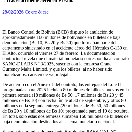
|| Tras el accidente aéreo en El Alto.
28/02/2026
Ce ere & ese
El Banco Central de Bolivia (BCB) dispuso la anulación de
aproximadamente 160 millones de bolivianos en billetes de baja
denominación (Bs 10, Bs 20 y Bs 50) que formaban parte del
cargamento siniestrado en el accidente aéreo del Hércules C-130 en
El Alto, ocurrido el viernes 27 de febrero. La documentación
contractual revela que el material monetario correspondía al contrato
SANO-DLABS N° 3/2025, suscrito con la empresa Crane
Currency Malta Limited, y que los billetes, al no haber sido
monetizados, carecen de valor legal .
De acuerdo con el Anexo 1 del contrato, las entregas del Lote II
programadas para 2025 incluían 80 millones de billetes nuevos en la
primera remesa (18 millones de Bs 50, 17 millones de Bs 20 y 45
millones de Bs 10) con fecha límite al 30 de septiembre, y otros 80
millones en la segunda entrega (20 millones de Bs 50, 50 millones
de Bs 20 y 10 millones de Bs 10) programada para el 10 de octubre.
En total, solo estas dos remesas sumaban 160 millones de billetes de
baja denominación destinados al sistema monetario nacional.
El contrato, adjudicado mediante Resolución PRES-GAL N°