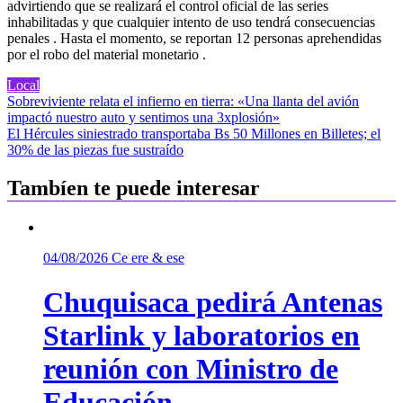
advirtiendo que se realizará el control oficial de las series
inhabilitadas y que cualquier intento de uso tendrá consecuencias
penales . Hasta el momento, se reportan 12 personas aprehendidas
por el robo del material monetario .
Local
Navegación
Sobreviviente relata el infierno en tierra: «Una llanta del avión
impactó nuestro auto y sentimos una 3xplosión»
de
El Hércules siniestrado transportaba Bs 50 Millones en Billetes; el
entradas
30% de las piezas fue sustraído
Tambíen te puede interesar
04/08/2026
Ce ere & ese
Chuquisaca pedirá Antenas
Starlink y laboratorios en
reunión con Ministro de
Educación