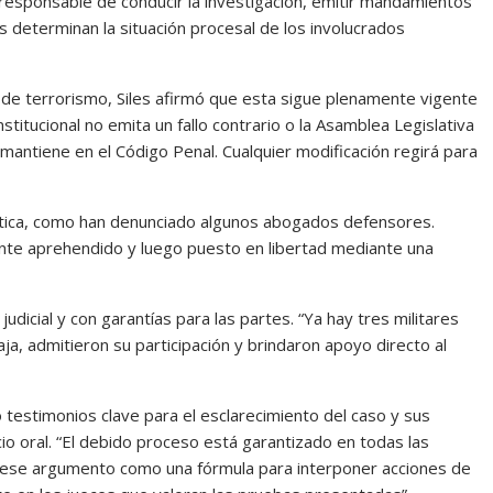
 la responsable de conducir la investigación, emitir mandamientos
 determinan la situación procesal de los involucrados
al de terrorismo, Siles afirmó que esta sigue plenamente vigente
stitucional no emita un fallo contrario o la Asamblea Legislativa
mantiene en el Código Penal. Cualquier modificación regirá para
olítica, como han denunciado algunos abogados defensores.
ente aprehendido y luego puesto en libertad mediante una
udicial y con garantías para las partes. “Ya hay tres militares
, admitieron su participación y brindaron apoyo directo al
 testimonios clave para el esclarecimiento del caso y sus
cio oral. “El debido proceso está garantizado en todas las
 ese argumento como una fórmula para interponer acciones de