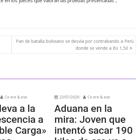
te en los jueces que valoran las pruebas presentadas”,
Pan de batalla boliviano se desvía por contrabando a Perú
donde se vende a Bs 1,50
Ce ere & ese
23/07/2026
Ce ere & ese
leva a la
Aduana en la
escencia a
mira: Joven que
ble Carga»
intentó sacar 190