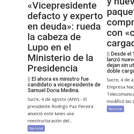
y nue
«Vicepresidente
paque
defacto y experto
compr
en deuda»: rueda
con «c
la cabeza de
carga
Lupo en el
|| Desde el
Ministerio de la
lanzó nuev
dejan sin ut
Presidencia
doble carg
|| El ahora ex ministro fue
Sucre, 4 de a
candidato a vicepresidente de
Empresa Nac
Samuel Doria Medina.
Telecomunic
Sucre, 4 de agosto (ANV).- El
modificó las c
presidente Rodrigo Paz Pereira
Nacional
anunció este lunes una
reestructuración del...
Nacional