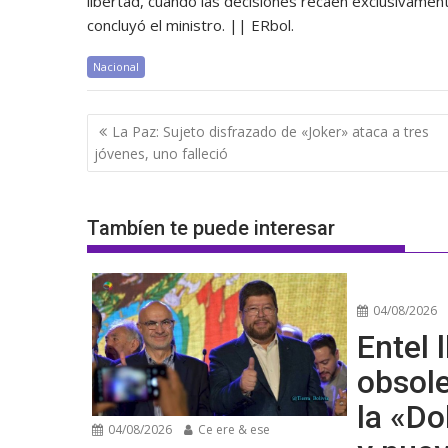
libertad, cuando las decisiones recaen exclusivamen
concluyó el ministro. || ERbol.
Nacional
Navegación
La Paz: Sujeto disfrazado de «Joker» ataca a tres
de
jóvenes, uno falleció
entradas
Tambíen te puede interesar
04/08/2026
Entel l
obsol
la «Do
04/08/2026
Ce ere & ese