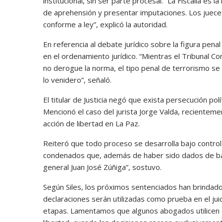
institucional, sin ser parte procesal. “La Fiscalía es
de aprehensión y presentar imputaciones. Los jueces
conforme a ley”, explicó la autoridad.
En referencia al debate jurídico sobre la figura pen
en el ordenamiento jurídico. “Mientras el Tribunal Con
no derogue la norma, el tipo penal de terrorismo se 
lo venidero”, señaló.
El titular de Justicia negó que exista persecución p
Mencionó el caso del jurista Jorge Valda, recientem
acción de libertad en La Paz.
Reiteró que todo proceso se desarrolla bajo control j
condenados que, además de haber sido dados de baja
general Juan José Zúñiga”, sostuvo.
Según Siles, los próximos sentenciados han brindado
declaraciones serán utilizadas como prueba en el jui
etapas. Lamentamos que algunos abogados utilicen