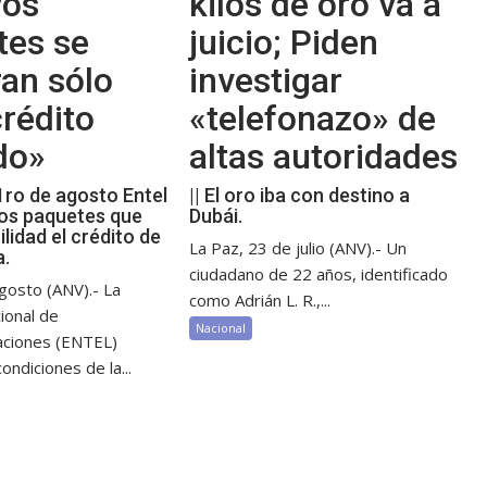
vos
kilos de oro va a
tes se
juicio; Piden
an sólo
investigar
rédito
«telefonazo» de
do»
altas autoridades
 1ro de agosto Entel
|| El oro iba con destino a
os paquetes que
Dubái.
ilidad el crédito de
La Paz, 23 de julio (ANV).- Un
a.
ciudadano de 22 años, identificado
gosto (ANV).- La
como Adrián L. R.,...
ional de
Nacional
aciones (ENTEL)
ondiciones de la...