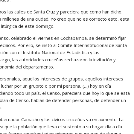
s las calles de Santa Cruz y pareciera que como han dicho,
s millones de una ciudad. Yo creo que no es correcto esto, esta
 litúrgica de este domingo.
enso, celebrado el viernes en Cochabamba, se determinó fijar
écnicos. Por ello, se instó al Comité Interinstitucional de Santa
ón con el Instituto Nacional de Estadística y las
rgo, las autoridades cruceñas rechazaron la invitación y
economía del departamento.
ersonales, aquellos intereses de grupos, aquellos intereses
 luchar por un grupito o por mí persona, (…) hoy en día
diendo todo un país, el Censo, pareciera que hoy lo que se está
blan de Censo, hablan de defender personas, de defender un
o.
obernador Camacho y los cívicos cruceños va en aumento. La
 que la población que lleva el sustento a su hogar día a día
yoreas fueron amedrentadas; mientras que grupos de choque