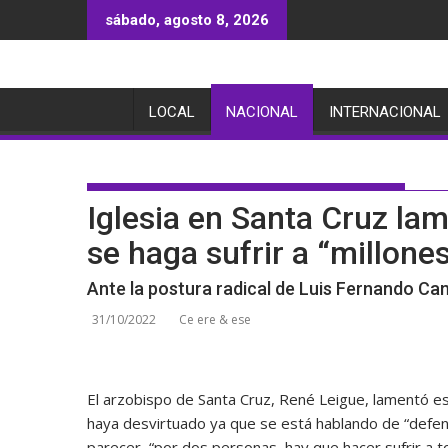
Saltar
sábado, agosto 8, 2026
al
contenido
LOCAL
NACIONAL
INTERNACIONAL
Iglesia en Santa Cruz la
se haga sufrir a “millone
Ante la postura radical de Luis Fernando Ca
31/10/2022
Ce ere & ese
El arzobispo de Santa Cruz, René Leigue, lamentó es
haya desvirtuado ya que se está hablando de “defend
parecer, “por dos personas, hay que hacer sufrir a t