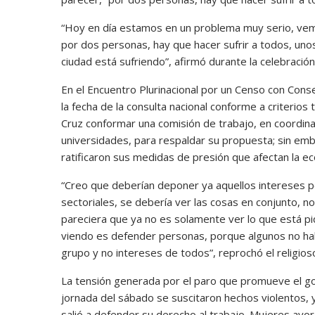
“Hoy en día estamos en un problema muy serio, vemo
por dos personas, hay que hacer sufrir a todos, uno
ciudad está sufriendo”, afirmó durante la celebración
En el Encuentro Plurinacional por un Censo con Cons
la fecha de la consulta nacional conforme a criterios t
Cruz conformar una comisión de trabajo, en coordinaci
universidades, para respaldar su propuesta; sin emba
ratificaron sus medidas de presión que afectan la 
“Creo que deberían deponer ya aquellos intereses p
sectoriales, se debería ver las cosas en conjunto, no
pareciera que ya no es solamente ver lo que está pi
viendo es defender personas, porque algunos no ha
grupo y no intereses de todos”, reprochó el religios
La tensión generada por el paro que promueve el g
jornada del sábado se suscitaron hechos violentos, ya
salió a defender su derecho al trabajo. Mujeres a