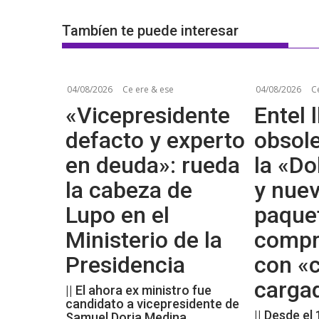
Tambíen te puede interesar
04/08/2026
Ce ere & ese
04/08/2026
C
«Vicepresidente
Entel l
defacto y experto
obsol
en deuda»: rueda
la «Do
la cabeza de
y nue
Lupo en el
paque
Ministerio de la
compr
Presidencia
con «c
carga
|| El ahora ex ministro fue
candidato a vicepresidente de
|| Desde el
Samuel Doria Medina.