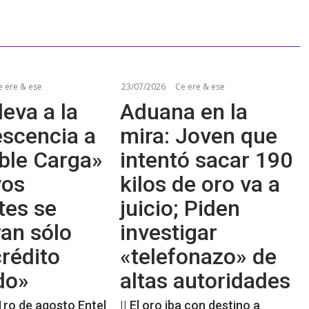
e ere & ese
23/07/2026
Ce ere & ese
leva a la
Aduana en la
escencia a
mira: Joven que
ble Carga»
intentó sacar 190
vos
kilos de oro va a
tes se
juicio; Piden
an sólo
investigar
rédito
«telefonazo» de
do»
altas autoridades
 1ro de agosto Entel
|| El oro iba con destino a