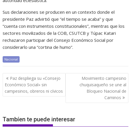
autoridad eclesiástica.
Sus declaraciones se producen en un contexto donde el
presidente Paz advirtió que “el tiempo se acaba” y que
“cuenta con instrumentos constitucionales”, mientras que los
sectores movilizados de la COB, CSUTCB y Túpac Katari
rechazaron participar del Consejo Económico Social por
considerarlo una “cortina de humo”.
Nacional
Navegación
Paz despliega su «Consejo
Movimiento campesino
de
Económico Social» sin
chuquisaqueño se une al
entradas
campesinos, obreros ni cívicos
Bloqueo Nacional de
Caminos
Tambíen te puede interesar