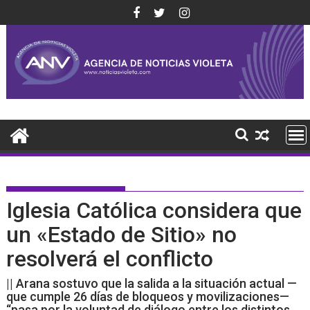
Saltar
al
contenido
Iglesia Católica considera que
un «Estado de Sitio» no
resolverá el conflicto
|| Arana sostuvo que la salida a la situación actual —
que cumple 26 días de bloqueos y movilizaciones—
“pasa por la voluntad de diálogo entre los distintos