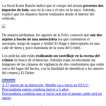
La fiscal Karla Barrón indicó que el cuerpo del taxista
presenta dos
impactos de bala
, uno en la cara y el otro en la nuca. Además,
explicó que los disparos fueron realizados desde el interior del
vehículo.
De manera preliminar, los agentes de la Felcc conocen que
son dos
sujetos a bordo de una motocicleta
los que cometieron el
asesinato, luego de seguir a Abdiel El Hage e interceptarlo en una
calle de tierra y poco transitada de la zona del Urubó.
Los policías aún están
realizando un rastrillaje en la escena del
crimen
en busca de evidencias. Además están recolectando las
imágenes de las cámaras de vigilancia de dos condominios que están
cerca del lugar del hecho, con la finalidad de identificar a los autores
del crimen.|| El Deber
Nacional
Navegación
A 17 meses de su detención, Murillo va a juicio en EEUU,
Procuraduría espera condena mayor a 5 años
de
Procuraduría confirma que el juicio oral por el puente caído será en
entradas
marzo