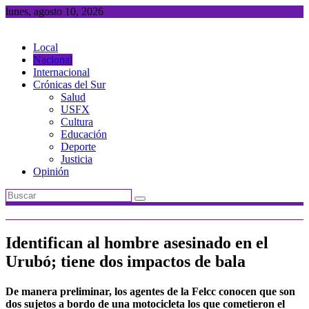
Saltar
lunes, agosto 10, 2026
al
contenido
Local
Nacional
Internacional
Crónicas del Sur
Salud
USFX
Cultura
Educación
Deporte
Justicia
Opinión
Identifican al hombre asesinado en el
Urubó; tiene dos impactos de bala
De manera preliminar, los agentes de la Felcc conocen que son
dos sujetos a bordo de una motocicleta los que cometieron el