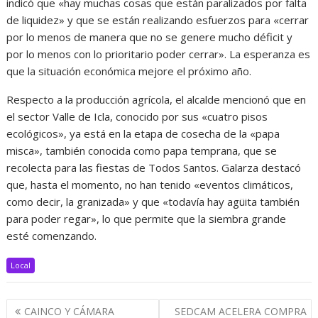
indicó que «hay muchas cosas que están paralizados por falta
de liquidez» y que se están realizando esfuerzos para «cerrar
por lo menos de manera que no se genere mucho déficit y
por lo menos con lo prioritario poder cerrar». La esperanza es
que la situación económica mejore el próximo año.
Respecto a la producción agrícola, el alcalde mencionó que en
el sector Valle de Icla, conocido por sus «cuatro pisos
ecológicos», ya está en la etapa de cosecha de la «papa
misca», también conocida como papa temprana, que se
recolecta para las fiestas de Todos Santos. Galarza destacó
que, hasta el momento, no han tenido «eventos climáticos,
como decir, la granizada» y que «todavía hay agüita también
para poder regar», lo que permite que la siembra grande
esté comenzando.
Local
Navegación
CAINCO Y CÁMARA
SEDCAM ACELERA COMPRA