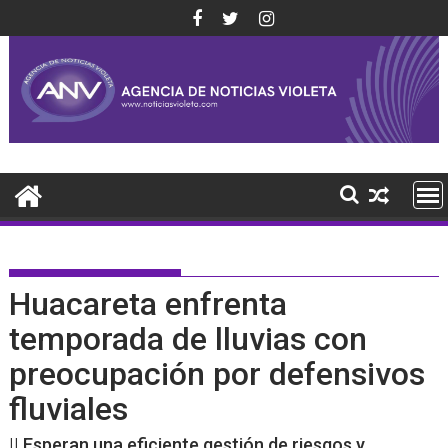
Saltar
al
contenido
Huacareta enfrenta
temporada de lluvias con
preocupación por defensivos
fluviales
|| Esperan una eficiente gestión de riesgos y