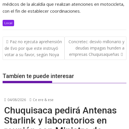
médicos de la alcaldía que realizan atenciones en motocicleta,
con el fin de establecer coordinaciones.
Local
Navegación
Paz no ejecuta aprehensión
Concretec: desvío millonario y
de
deudas impagas hunden a
de Evo por que este instruyó
entradas
empresas Chuquisaqueñas
votar a su favor, según Noya
Tambíen te puede interesar
04/08/2026
Ce ere & ese
Chuquisaca pedirá Antenas
Starlink y laboratorios en