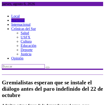
Saltar
jueves, agosto 6, 2026
al
contenido
Local
Nacional
Internacional
Crónicas del Sur
Salud
USFX
Cultura
Educación
Deporte
Justicia
Opinión
Gremialistas esperan que se instale el
diálogo antes del paro indefinido del 22 de
octubre