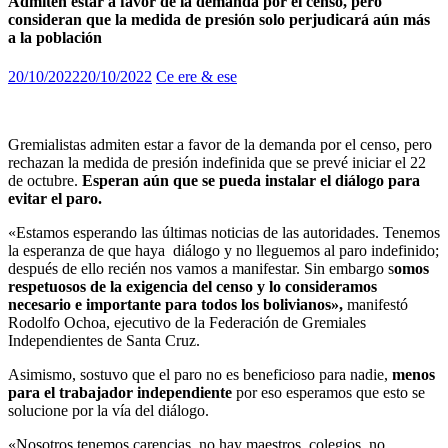
Admiten estar a favor de la demanda por el censo, pero
consideran que la medida de presión solo perjudicará aún más
a la población
20/10/2022
20/10/2022
Ce ere & ese
Gremialistas admiten estar a favor de la demanda por el censo, pero
rechazan la medida de presión indefinida que se prevé iniciar el 22
de octubre.
Esperan aún que se pueda instalar el diálogo para
evitar el paro.
«Estamos esperando las últimas noticias de las autoridades. Tenemos
la esperanza de que haya diálogo y no lleguemos al paro indefinido;
después de ello recién nos vamos a manifestar. Sin embargo s
omos
respetuosos de la exigencia del censo y lo consideramos
necesario e importante para todos los bolivianos»,
manifestó
Rodolfo Ochoa, ejecutivo de la Federación de Gremiales
Independientes de Santa Cruz.
Asimismo, sostuvo que el paro no es beneficioso para nadie,
menos
para el trabajador independiente
por eso esperamos que esto se
solucione por la vía del diálogo.
«Nosotros tenemos carencias, no hay maestros, colegios, no