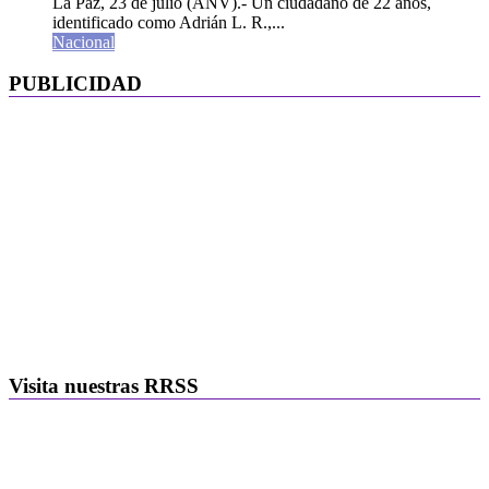
La Paz, 23 de julio (ANV).- Un ciudadano de 22 años,
identificado como Adrián L. R.,...
Nacional
PUBLICIDAD
Visita nuestras RRSS