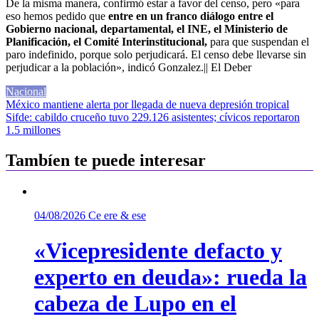
De la misma manera, confirmó estar a favor del censo, pero «para
eso hemos pedido que
entre en un franco diálogo entre el
Gobierno nacional, departamental, el INE, el Ministerio de
Planificación, el Comité Interinstitucional,
para que suspendan el
paro indefinido, porque solo perjudicará. El censo debe llevarse sin
perjudicar a la población», indicó Gonzalez.|| El Deber
Nacional
Navegación
México mantiene alerta por llegada de nueva depresión tropical
Sifde: cabildo cruceño tuvo 229.126 asistentes; cívicos reportaron
de
1.5 millones
entradas
Tambíen te puede interesar
04/08/2026
Ce ere & ese
«Vicepresidente defacto y
experto en deuda»: rueda la
cabeza de Lupo en el