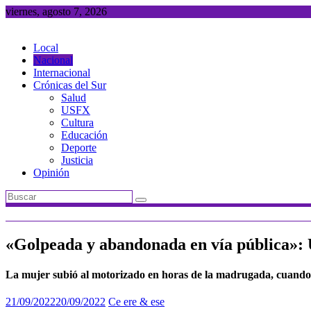
Saltar
viernes, agosto 7, 2026
al
contenido
Local
Nacional
Internacional
Crónicas del Sur
Salud
USFX
Cultura
Educación
Deporte
Justicia
Opinión
«Golpeada y abandonada en vía pública»: U
La mujer subió al motorizado en horas de la madrugada, cuando s
21/09/2022
20/09/2022
Ce ere & ese