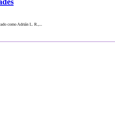
ades
cado como Adrián L. R.,...