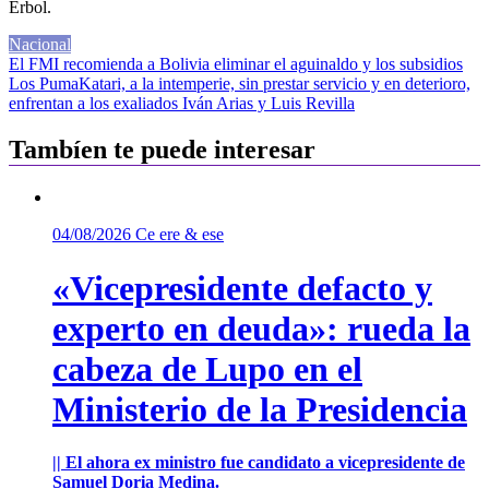
Erbol.
Nacional
Navegación
El FMI recomienda a Bolivia eliminar el aguinaldo y los subsidios
Los PumaKatari, a la intemperie, sin prestar servicio y en deterioro,
de
enfrentan a los exaliados Iván Arias y Luis Revilla
entradas
Tambíen te puede interesar
04/08/2026
Ce ere & ese
«Vicepresidente defacto y
experto en deuda»: rueda la
cabeza de Lupo en el
Ministerio de la Presidencia
|| El ahora ex ministro fue candidato a vicepresidente de
Samuel Doria Medina.