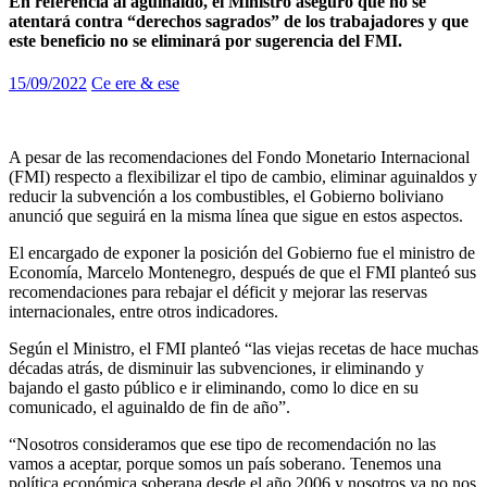
En referencia al aguinaldo, el Ministro aseguró que no se
atentará contra “derechos sagrados” de los trabajadores y que
este beneficio no se eliminará por sugerencia del FMI.
15/09/2022
Ce ere & ese
A pesar de las recomendaciones del Fondo Monetario Internacional
(FMI) respecto a flexibilizar el tipo de cambio, eliminar aguinaldos y
reducir la subvención a los combustibles, el Gobierno boliviano
anunció que seguirá en la misma línea que sigue en estos aspectos.
El encargado de exponer la posición del Gobierno fue el ministro de
Economía, Marcelo Montenegro, después de que el FMI planteó sus
recomendaciones para rebajar el déficit y mejorar las reservas
internacionales, entre otros indicadores.
Según el Ministro, el FMI planteó “las viejas recetas de hace muchas
décadas atrás, de disminuir las subvenciones, ir eliminando y
bajando el gasto público e ir eliminando, como lo dice en su
comunicado, el aguinaldo de fin de año”.
“Nosotros consideramos que ese tipo de recomendación no las
vamos a aceptar, porque somos un país soberano. Tenemos una
política económica soberana desde el año 2006 y nosotros ya no nos