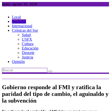
Saltar
lunes, agosto 10, 2026
al
contenido
Local
Nacional
Internacional
Crónicas del Sur
Salud
USFX
Cultura
Educación
Deporte
Justicia
Opinión
Gobierno responde al FMI y ratifica la
paridad del tipo de cambio, el aguinaldo y
la subvención