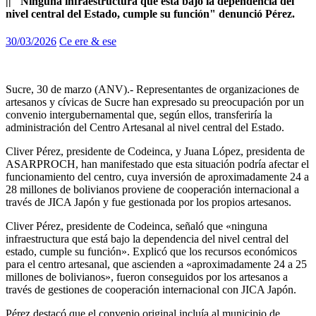
|| "Ninguna infraestructura que está bajo la dependencia del
nivel central del Estado, cumple su función" denunció Pérez.
30/03/2026
Ce ere & ese
Sucre, 30 de marzo (ANV).- Representantes de organizaciones de
artesanos y cívicas de Sucre han expresado su preocupación por un
convenio intergubernamental que, según ellos, transferiría la
administración del Centro Artesanal al nivel central del Estado.
Cliver Pérez, presidente de Codeinca, y Juana López, presidenta de
ASARPROCH, han manifestado que esta situación podría afectar el
funcionamiento del centro, cuya inversión de aproximadamente 24 a
28 millones de bolivianos proviene de cooperación internacional a
través de JICA Japón y fue gestionada por los propios artesanos.
Cliver Pérez, presidente de Codeinca, señaló que «ninguna
infraestructura que está bajo la dependencia del nivel central del
estado, cumple su función». Explicó que los recursos económicos
para el centro artesanal, que ascienden a «aproximadamente 24 a 25
millones de bolivianos», fueron conseguidos por los artesanos a
través de gestiones de cooperación internacional con JICA Japón.
Pérez destacó que el convenio original incluía al municipio de