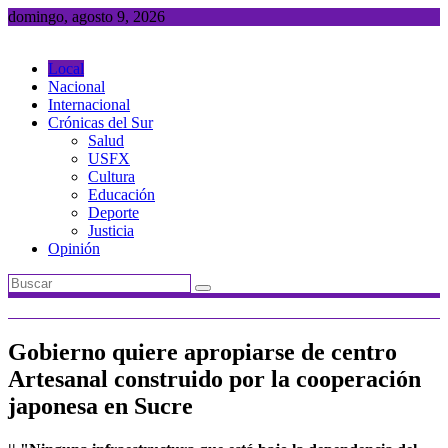
Saltar
domingo, agosto 9, 2026
al
contenido
Local
Nacional
Internacional
Crónicas del Sur
Salud
USFX
Cultura
Educación
Deporte
Justicia
Opinión
Gobierno quiere apropiarse de centro
Artesanal construido por la cooperación
japonesa en Sucre