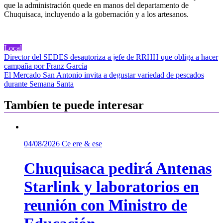
que la administración quede en manos del departamento de
Chuquisaca, incluyendo a la gobernación y a los artesanos.
Local
Navegación
Director del SEDES desautoriza a jefe de RRHH que obliga a hacer
campaña por Franz García
de
El Mercado San Antonio invita a degustar variedad de pescados
entradas
durante Semana Santa
Tambíen te puede interesar
04/08/2026
Ce ere & ese
Chuquisaca pedirá Antenas
Starlink y laboratorios en
reunión con Ministro de