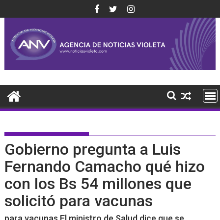
Saltar
al
contenido
Gobierno pregunta a Luis
Fernando Camacho qué hizo
con los Bs 54 millones que
solicitó para vacunas
para vacunas El ministro de Salud dice que se