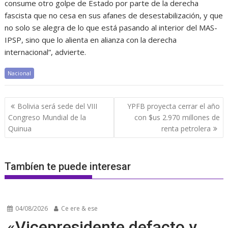
consume otro golpe de Estado por parte de la derecha
fascista que no cesa en sus afanes de desestabilización, y que
no solo se alegra de lo que está pasando al interior del MAS-
IPSP, sino que lo alienta en alianza con la derecha
internacional”, advierte.
Nacional
Navegación
Bolivia será sede del VIII
YPFB proyecta cerrar el año
de
Congreso Mundial de la
con $us 2.970 millones de
entradas
Quinua
renta petrolera
Tambíen te puede interesar
04/08/2026
Ce ere & ese
«Vicepresidente defacto y