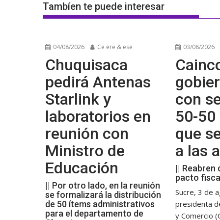
Tambíen te puede interesar
04/08/2026
Ce ere & ese
03/08/2026
Chuquisaca
Cainco
pedirá Antenas
gobier
Starlink y
con se
laboratorios en
50-50 
reunión con
que s
Ministro de
a las
Educación
|| Reabren 
pacto fisca
|| Por otro lado, en la reunión
Sucre, 3 de a
se formalizará la distribución
de 50 ítems administrativos
presidenta d
para el departamento de
y Comercio (C