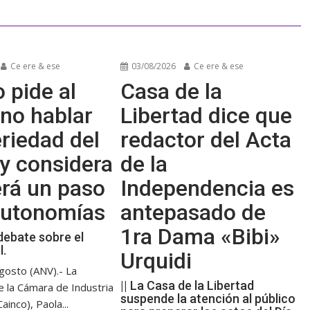
Ce ere & ese
03/08/2026
Ce ere & ese
 pide al
Casa de la
no hablar
Libertad dice que
riedad del
redactor del Acta
y considera
de la
erá un paso
Independencia es
 autonomías
antepasado de
1ra Dama «Bibi»
debate sobre el
l.
Urquidi
gosto (ANV).- La
|| La Casa de la Libertad
e la Cámara de Industria
suspende la atención al público
ainco), Paola...