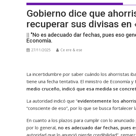
Gobierno dice que ahorri
recuperar sus divisas en 
|| "No es adecuado dar fechas, pues eso gener
Economía.
27/11/2025
Ce ere & ese
La incertidumbre por saber cuándo los ahorristas iba
tiene una fecha tentativa. El ministro de Economía y
medio cruceño, indicó que esa medida se concret
La autoridad indicó que “
evidentemente los ahorris
“consciente de eso”, por lo que se busca fortalecer l
En cuanto a los plazos para cumplir con lo anunciad
por lo general,
no es adecuado dar fechas, pues e
autoridad que lo anunció pierde credibilidad”, remarc