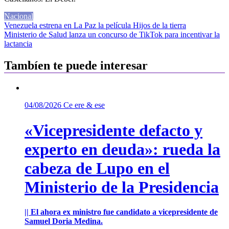
Nacional
Navegación
Venezuela estrena en La Paz la película Hijos de la tierra
Ministerio de Salud lanza un concurso de TikTok para incentivar la
de
lactancia
entradas
Tambíen te puede interesar
04/08/2026
Ce ere & ese
«Vicepresidente defacto y
experto en deuda»: rueda la
cabeza de Lupo en el
Ministerio de la Presidencia
|| El ahora ex ministro fue candidato a vicepresidente de
Samuel Doria Medina.