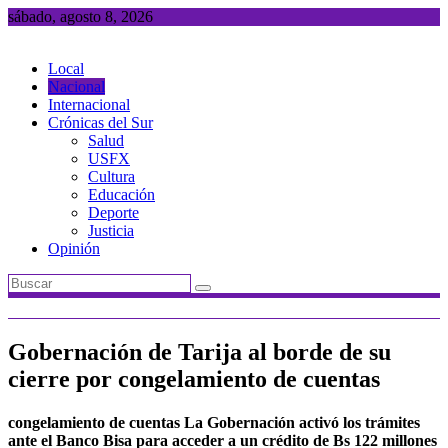
Saltar
sábado, agosto 8, 2026
al
contenido
Local
Nacional
Internacional
Crónicas del Sur
Salud
USFX
Cultura
Educación
Deporte
Justicia
Opinión
Gobernación de Tarija al borde de su
cierre por congelamiento de cuentas
congelamiento de cuentas La Gobernación activó los trámites
ante el Banco Bisa para acceder a un crédito de Bs 122 millones