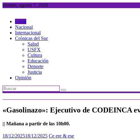
Saltar
viernes, agosto 7, 2026
al
contenido
Local
Nacional
Internacional
Crónicas del Sur
Salud
USFX
Cultura
Educación
Deporte
Justicia
Opinión
«Gasolinazo»: Ejecutivo de CODEINCA evit
|| Mañana a partir de las 10h00.
18/12/2025
18/12/2025
Ce ere & ese