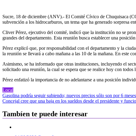
Sucre, 18 de diciembre (ANV).- El Comité Cívico de Chuquisaca (COD
subvención a los hidrocarburos, un tema que ha generado sorpresa entr
Cliver Pérez, ejecutivo del comité, indicó que la institución no se pr
grandes del departamento. Esta reunión busca establecer una posición
Pérez explicó que, por responsabilidad con el departamento y la ciuda
la reunión se llevará a cabo mañana a las 10 de la mañana. En este con
Asimismo, se ha informado que otras instituciones, incluyendo el secto
solicitado una reunión, la cual se espera que se realice hoy con todos l
Pérez enfatizó la importancia de no adelantarse a una posición individu
Local
Navegación
Gasolina podría seguir subiendo; nuevos precios sólo son por 6 mese
Concejal cree que una baja en los sueldos desde el presidente y funci
de
entradas
Tambíen te puede interesar