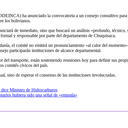
EINCA) ha anunciado la convocatoria a un consejo consultivo para el d
e los bolivianos.
onunciará de inmediato, sino que buscará un análisis «profundo, técnico
 formal y responsable por parte del departamento de Chuquisaca.
danía, el comité no emitirá un pronunciamiento «al calor del momento».
sejo participarán instituciones de alcance departamental.
r del transporte, están sosteniendo reuniones hoy para definir sus prop
os comités cívicos del país.
al, sino de esperar el consenso de las instituciones involucradas.
s dice Ministro de Hidrocarburos
onarios hubiera sido una señal de «empatía»