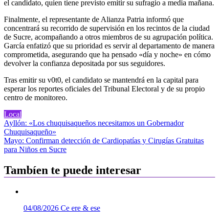
el candidato, quien tiene previsto emitir su sufragio a media mañana.
Finalmente, el representante de Alianza Patria informó que
concentrará su recorrido de supervisión en los recintos de la ciudad
de Sucre, acompañando a otros miembros de su agrupación política.
García enfatizó que su prioridad es servir al departamento de manera
comprometida, asegurando que ha pensado «día y noche» en cómo
devolver la confianza depositada por sus seguidores.
Tras emitir su v0t0, el candidato se mantendrá en la capital para
esperar los reportes oficiales del Tribunal Electoral y de su propio
centro de monitoreo.
Local
Navegación
Ayllón: «Los chuquisaqueños necesitamos un Gobernador
Chuquisaqueño»
de
Mayo: Confirman detección de Cardiopatías y Cirugías Gratuitas
entradas
para Niños en Sucre
Tambíen te puede interesar
04/08/2026
Ce ere & ese