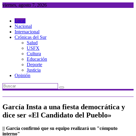
Saltar
viernes, agosto 7, 2026
al
contenido
Local
Nacional
Internacional
Crónicas del Sur
Salud
USFX
Cultura
Educación
Deporte
Justicia
Opinión
García Insta a una fiesta democrática y
dice ser «El Candidato del Pueblo»
|| García confirmó que su equipo realizará un "cómputo
interno"