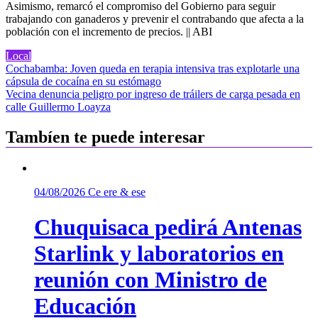
Asimismo, remarcó el compromiso del Gobierno para seguir
trabajando con ganaderos y prevenir el contrabando que afecta a la
población con el incremento de precios. || ABI
Local
Navegación
Cochabamba: Joven queda en terapia intensiva tras explotarle una
cápsula de cocaína en su estómago
de
Vecina denuncia peligro por ingreso de tráilers de carga pesada en
entradas
calle Guillermo Loayza
Tambíen te puede interesar
04/08/2026
Ce ere & ese
Chuquisaca pedirá Antenas
Starlink y laboratorios en
reunión con Ministro de
Educación