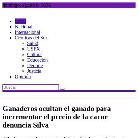
Saltar
domingo, agosto 9, 2026
al
contenido
Local
Nacional
Internacional
Crónicas del Sur
Salud
USFX
Cultura
Educación
Deporte
Justicia
Opinión
Ganaderos ocultan el ganado para
incrementar el precio de la carne
denuncia Silva