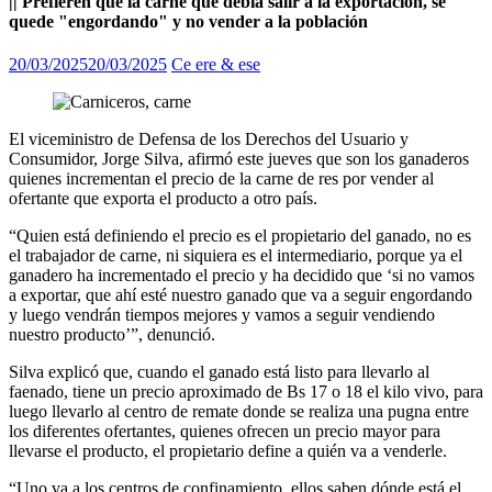
|| Prefieren que la carne que debía salir a la exportación, se
quede "engordando" y no vender a la población
20/03/2025
20/03/2025
Ce ere & ese
El viceministro de Defensa de los Derechos del Usuario y
Consumidor, Jorge Silva, afirmó este jueves que son los ganaderos
quienes incrementan el precio de la carne de res por vender al
ofertante que exporta el producto a otro país.
“Quien está definiendo el precio es el propietario del ganado, no es
el trabajador de carne, ni siquiera es el intermediario, porque ya el
ganadero ha incrementado el precio y ha decidido que ‘si no vamos
a exportar, que ahí esté nuestro ganado que va a seguir engordando
y luego vendrán tiempos mejores y vamos a seguir vendiendo
nuestro producto’”, denunció.
Silva explicó que, cuando el ganado está listo para llevarlo al
faenado, tiene un precio aproximado de Bs 17 o 18 el kilo vivo, para
luego llevarlo al centro de remate donde se realiza una pugna entre
los diferentes ofertantes, quienes ofrecen un precio mayor para
llevarse el producto, el propietario define a quién va a venderle.
“Uno va a los centros de confinamiento, ellos saben dónde está el