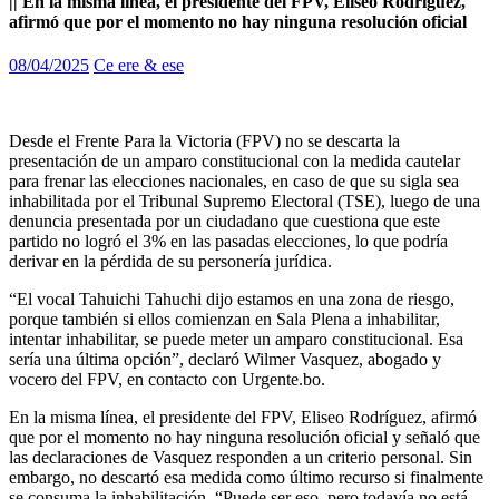
|| En la misma línea, el presidente del FPV, Eliseo Rodríguez,
afirmó que por el momento no hay ninguna resolución oficial
08/04/2025
Ce ere & ese
Desde el Frente Para la Victoria (FPV) no se descarta la
presentación de un amparo constitucional con la medida cautelar
para frenar las elecciones nacionales, en caso de que su sigla sea
inhabilitada por el Tribunal Supremo Electoral (TSE), luego de una
denuncia presentada por un ciudadano que cuestiona que este
partido no logró el 3% en las pasadas elecciones, lo que podría
derivar en la pérdida de su personería jurídica.
“El vocal Tahuichi Tahuchi dijo estamos en una zona de riesgo,
porque también si ellos comienzan en Sala Plena a inhabilitar,
intentar inhabilitar, se puede meter un amparo constitucional. Esa
sería una última opción”, declaró Wilmer Vasquez, abogado y
vocero del FPV, en contacto con Urgente.bo.
En la misma línea, el presidente del FPV, Eliseo Rodríguez, afirmó
que por el momento no hay ninguna resolución oficial y señaló que
las declaraciones de Vasquez responden a un criterio personal. Sin
embargo, no descartó esa medida como último recurso si finalmente
se consuma la inhabilitación. “Puede ser eso, pero todavía no está