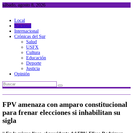
Saltar
sábado, agosto 8, 2026
al
contenido
Local
Nacional
Internacional
Crónicas del Sur
Salud
USFX
Cultura
Educación
Deporte
Justicia
Opinión
FPV amenaza con amparo constitucional
para frenar elecciones si inhabilitan su
sigla