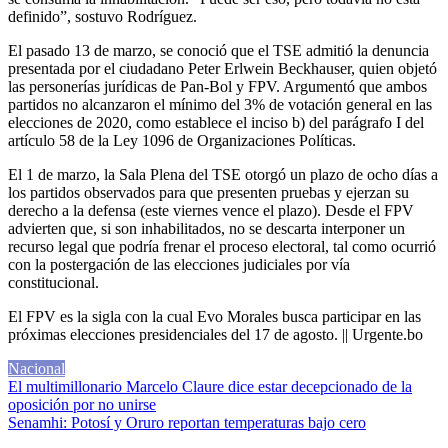
definido”, sostuvo Rodríguez.
El pasado 13 de marzo, se conoció que el TSE admitió la denuncia
presentada por el ciudadano Peter Erlwein Beckhauser, quien objetó
las personerías jurídicas de Pan-Bol y FPV. Argumentó que ambos
partidos no alcanzaron el mínimo del 3% de votación general en las
elecciones de 2020, como establece el inciso b) del parágrafo I del
artículo 58 de la Ley 1096 de Organizaciones Políticas.
El 1 de marzo, la Sala Plena del TSE otorgó un plazo de ocho días a
los partidos observados para que presenten pruebas y ejerzan su
derecho a la defensa (este viernes vence el plazo). Desde el FPV
advierten que, si son inhabilitados, no se descarta interponer un
recurso legal que podría frenar el proceso electoral, tal como ocurrió
con la postergación de las elecciones judiciales por vía
constitucional.
El FPV es la sigla con la cual Evo Morales busca participar en las
próximas elecciones presidenciales del 17 de agosto. || Urgente.bo
Nacional
Navegación
El multimillonario Marcelo Claure dice estar decepcionado de la
oposición por no unirse
de
Senamhi: Potosí y Oruro reportan temperaturas bajo cero
entradas