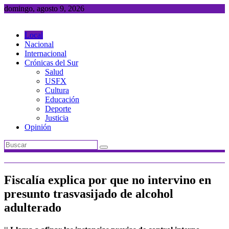
Saltar
domingo, agosto 9, 2026
al
contenido
Local
Nacional
Internacional
Crónicas del Sur
Salud
USFX
Cultura
Educación
Deporte
Justicia
Opinión
Fiscalía explica por que no intervino en
presunto trasvasijado de alcohol
adulterado