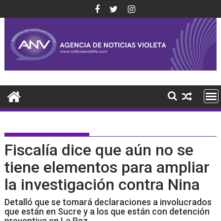
Saltar
al
contenido
Fiscalía dice que aún no se
tiene elementos para ampliar
la investigación contra Nina
Detalló que se tomará declaraciones a involucrados
que están en Sucre y a los que están con detención
preventiva en La Paz