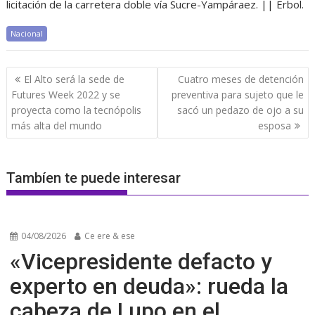
licitación de la carretera doble vía Sucre-Yampáraez. || Erbol.
Nacional
Navegación
El Alto será la sede de
Cuatro meses de detención
de
Futures Week 2022 y se
preventiva para sujeto que le
entradas
proyecta como la tecnópolis
sacó un pedazo de ojo a su
más alta del mundo
esposa
Tambíen te puede interesar
04/08/2026
Ce ere & ese
«Vicepresidente defacto y
experto en deuda»: rueda la
cabeza de Lupo en el