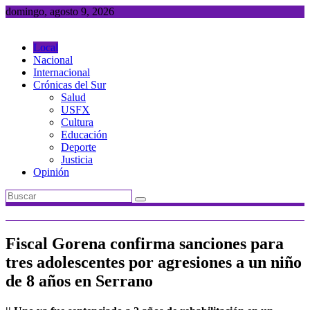
Saltar
domingo, agosto 9, 2026
al
contenido
Local
Nacional
Internacional
Crónicas del Sur
Salud
USFX
Cultura
Educación
Deporte
Justicia
Opinión
Fiscal Gorena confirma sanciones para
tres adolescentes por agresiones a un niño
de 8 años en Serrano