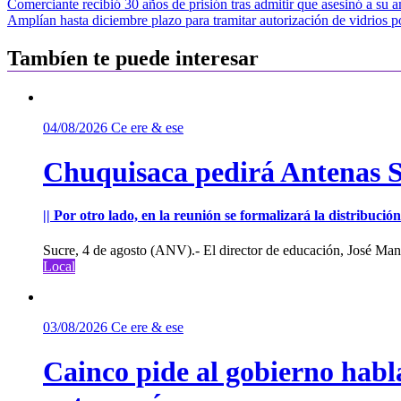
Navegación
Comerciante recibió 30 años de prisión tras admitir que asesinó a su
Amplían hasta diciembre plazo para tramitar autorización de vidrios p
de
entradas
Tambíen te puede interesar
04/08/2026
Ce ere & ese
Chuquisaca pedirá Antenas St
|| Por otro lado, en la reunión se formalizará la distribuc
Sucre, 4 de agosto (ANV).- El director de educación, José Manu
Local
03/08/2026
Ce ere & ese
Cainco pide al gobierno habla