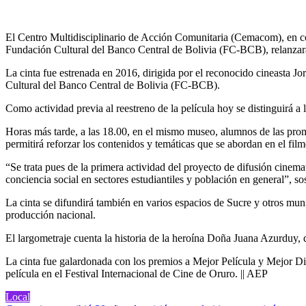
El Centro Multidisciplinario de Acción Comunitaria (Cemacom), en c
Fundación Cultural del Banco Central de Bolivia (FC-BCB), relanzará h
La cinta fue estrenada en 2016, dirigida por el reconocido cineasta J
Cultural del Banco Central de Bolivia (FC-BCB).
Como actividad previa al reestreno de la película hoy se distinguirá a 
Horas más tarde, a las 18.00, en el mismo museo, alumnos de las prom
permitirá reforzar los contenidos y temáticas que se abordan en el film
“Se trata pues de la primera actividad del proyecto de difusión cinem
conciencia social en sectores estudiantiles y población en general”, sos
La cinta se difundirá también en varios espacios de Sucre y otros mun
producción nacional.
El largometraje cuenta la historia de la heroína Doña Juana Azurduy,
La cinta fue galardonada con los premios a Mejor Película y Mejor Dir
película en el Festival Internacional de Cine de Oruro. || AEP
Local