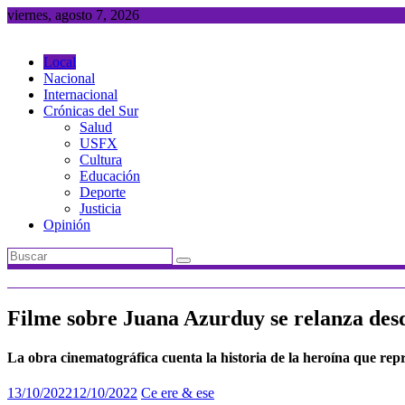
Saltar
viernes, agosto 7, 2026
al
contenido
Local
Nacional
Internacional
Crónicas del Sur
Salud
USFX
Cultura
Educación
Deporte
Justicia
Opinión
Filme sobre Juana Azurduy se relanza des
La obra cinematográfica cuenta la historia de la heroína que rep
13/10/2022
12/10/2022
Ce ere & ese