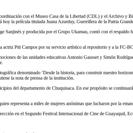
oordinación con el Museo Casa de la Libertad (CDL) y el Archivo y Bi
oy la película titulada Juana Azurduy, Guerrillera de la Patria Grande,
orge Sanjinés y producida por el Grupo Ukamau, contó con el respaldo his
la actriz Piti Campos por su servicio artístico al repositorio y a la FC-B
ociones de las unidades educativas Antonio Gausset y Simón Rodríguez 
e.
atográfica denominado ‘Desde la historia, para construir nuestro horizon
tiene la nota de prensa de la institución.
icipios del departamento de Chuquisaca. En ese propósito se continuará 
 quien representa a miles de mujeres anónimas que lucharon por la ema
ección en el Segundo Festival Internacional de Cine de Guayaquil, Ecuad