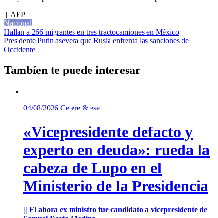
|| AEP
Nacional
Navegación
Hallan a 266 migrantes en tres tractocamiones en México
Presidente Putin asevera que Rusia enfrenta las sanciones de
de
Occidente
entradas
Tambíen te puede interesar
04/08/2026
Ce ere & ese
«Vicepresidente defacto y
experto en deuda»: rueda la
cabeza de Lupo en el
Ministerio de la Presidencia
|| El ahora ex ministro fue candidato a vicepresidente de