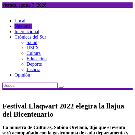
Saltar
viernes, agosto 7, 2026
al
contenido
Local
Nacional
Internacional
Crónicas del Sur
Salud
USFX
Cultura
Educación
Deporte
Justicia
Opinión
Festival Llaqwart 2022 elegirá la llajua
del Bicentenario
La ministra de Culturas, Sabina Orellana, dijo que el evento
será acompañado con la gastronomía de cada departamento y