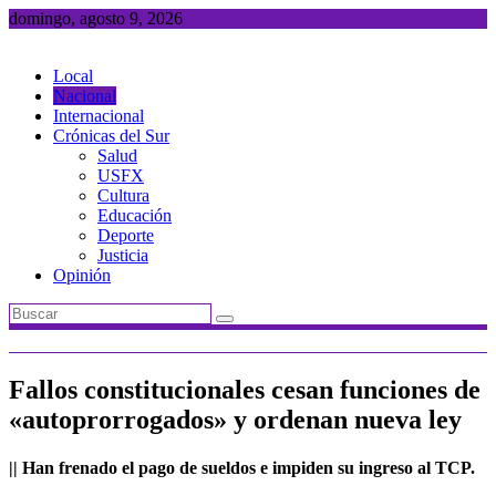
Saltar
domingo, agosto 9, 2026
al
contenido
Local
Nacional
Internacional
Crónicas del Sur
Salud
USFX
Cultura
Educación
Deporte
Justicia
Opinión
Fallos constitucionales cesan funciones de
«autoprorrogados» y ordenan nueva ley
|| Han frenado el pago de sueldos e impiden su ingreso al TCP.