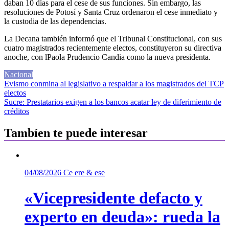
daban 10 días para el cese de sus funciones. Sin embargo, las
resoluciones de Potosí y Santa Cruz ordenaron el cese inmediato y
la custodia de las dependencias.
La Decana también informó que el Tribunal Constitucional, con sus
cuatro magistrados recientemente electos, constituyeron su directiva
anoche, con lPaola Prudencio Candia como la nueva presidenta.
Nacional
Navegación
Evismo conmina al legislativo a respaldar a los magistrados del TCP
electos
de
Sucre: Prestatarios exigen a los bancos acatar ley de diferimiento de
entradas
créditos
Tambíen te puede interesar
04/08/2026
Ce ere & ese
«Vicepresidente defacto y
experto en deuda»: rueda la