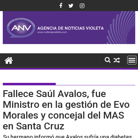
Saltar
al
contenido
Fallece Saúl Avalos, fue
Ministro en la gestión de Evo
Morales y concejal del MAS
en Santa Cruz
Su hermano informó que Avalos sufría una diabetes