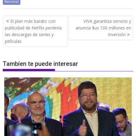
Nacional
Navegación
El plan más barato con
VIVA garantiza servicio y
de
publicidad de Netflix perdería
anuncia $us 100 millones en
entradas
las descargas de series y
inversión
películas
Tambíen te puede interesar