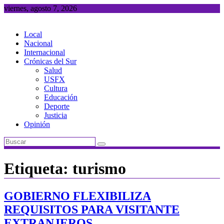
Saltar
viernes, agosto 7, 2026
al
contenido
Local
Nacional
Internacional
Crónicas del Sur
Salud
USFX
Cultura
Educación
Deporte
Justicia
Opinión
Etiqueta:
turismo
GOBIERNO FLEXIBILIZA
REQUISITOS PARA VISITANTE
EXTRANJEROS