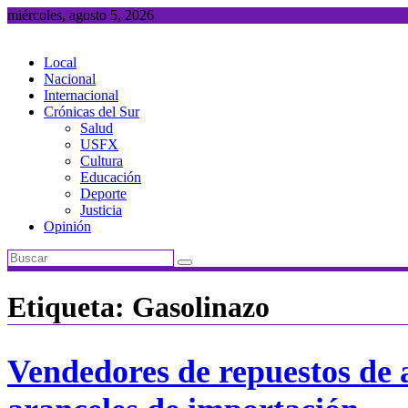
Saltar
miércoles, agosto 5, 2026
al
contenido
Local
Nacional
Internacional
Crónicas del Sur
Salud
USFX
Cultura
Educación
Deporte
Justicia
Opinión
Etiqueta:
Gasolinazo
Vendedores de repuestos de a