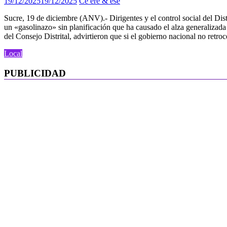
19/12/2025
19/12/2025
Ce ere & ese
Sucre, 19 de diciembre (ANV).- Dirigentes y el control social del Dis
un «gasolinazo» sin planificación que ha causado el alza generalizada
del Consejo Distrital, advirtieron que si el gobierno nacional no retr
Local
PUBLICIDAD